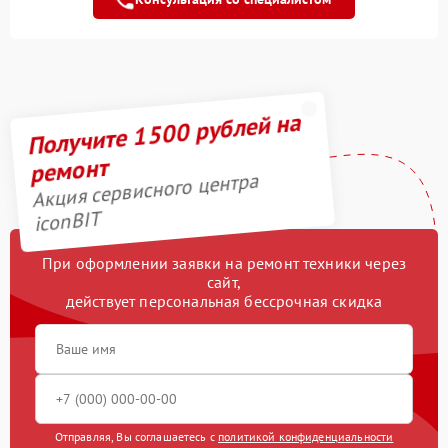
Замена колес
2500 рублей
Замена камеры
750 рублей
Получите 1500 рублей на
Гидроизоляция
1200 рублей
ремонт
Апгрейд
2000 рублей
Акция сервисного центра
iconBIT
Выравнивание колеса
900 рублей
При оформлении заявки на ремонт техники через
Выравнивание ступицы
1400 рублей
сайт,
действует персональная бессрочная скидка
Отправляя, Вы соглашаетесь с
политикой конфиденциальности