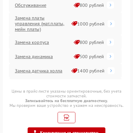
Обслуживание
800 рублей
Замена платы
управления (мат.платы,
1000 рублей
мейн платы)
Замена корпуса
800 рублей
Замена динамика
500 рублей
Замена датчика холла
1400 рублей
Ремонт гироскопа
600 рублей
Цены в прайс-листе указаны ориентировочные, без учета
стоимости запчастей.
Замена транзисторов
1500 рублей
Записывайтесь на бесплатную диагностику.
Мы проверим ваше устройство и укажем на неисправность.
Замена аккумулятора
1200 рублей
Прошивка
1200 рублей
Консультация со специалистом