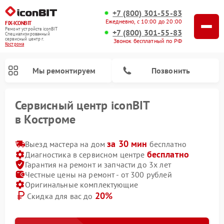
+7 (800) 301-55-83
Ежедневно, с 10:00 до 20:00
FIX-ICONBIT
Ремонт устройств iconBIT
+7 (800) 301-55-83
Специализированный
cервисный центр г.
Звонок бесплатный по РФ
Кострома
Мы ремонтируем
Позвонить
Сервисный центр iconBIT
в Костроме
за 30 мин
Выезд мастера на дом
бесплатно
Ремонт электросамокатов iconBIT
бесплатно
Диагностика в сервисном центре
Гарантия на ремонт и запчасти до 3х лет
Честные цены на ремонт - от 300 рублей
Оригинальные комплектующие
20%
Скидка для вас до